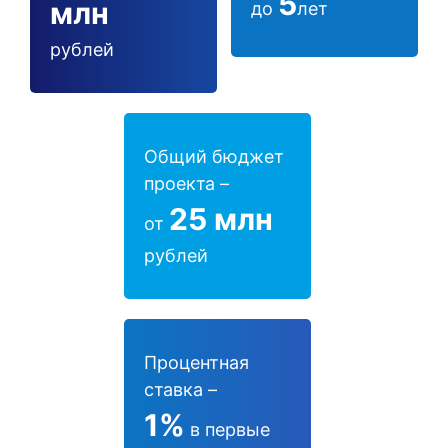
5
млн
до
лет
рублей
Общий бюджет
проекта –
25 млн
от
рублей
Процентная
ставка –
1%
в первые